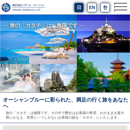
日
EN
한
― 旅の「カタチ」は、無限です ―
オーシャンブルーに彩られた、満足の行く旅をあなた
へ
旅の「カタチ」は無限です。その中で弊社はお客様の希望、わがままを最大
限にかなえ、世界に一つしかないお客様の旅を「カタチ」にいたします。