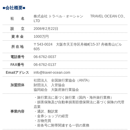
■会社概要■
株式会社 トラベル・オーシャン TRAVEL OCEAN CO.,
社 名
LTD
設 立
2006年2月22日
資 本 金
1000万円
〒543-0024 大阪市天王寺区舟橋町15-37 舟橋青山ビル
所 在 地
605
電話番号
06-6762-0037
FAX番号
06-6762-0137
Emailアドレス
info@travel-ocean.com
社団法人 全国旅行業協会（ANTA）
加盟団体
財団法人 入管協会
協同組合 大阪府旅行業協会
・旅行業法に基づく旅行業（国内・海外旅行業務）
・損害保険及び自動車損害賠償保障法に基づく保険の代理
店業
事業内容
・通訳、翻訳業
・金券ショップの経営
・古物売買
・前各号に附帯関連する一切の業務