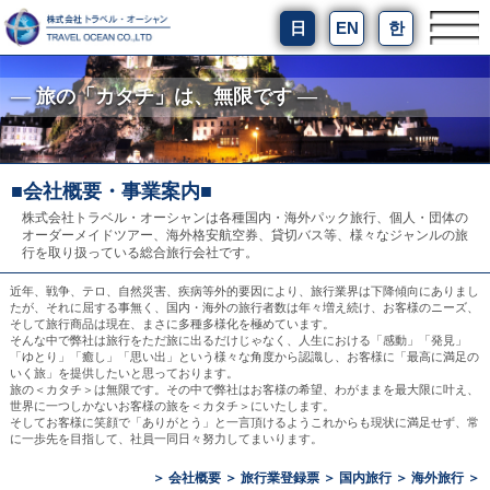
日
EN
한
― 旅の「カタチ」は、無限です ―
■会社概要・事業案内■
株式会社トラベル・オーシャンは各種国内・海外パック旅行、個人・団体の
オーダーメイドツアー、海外格安航空券、貸切バス等、様々なジャンルの旅
行を取り扱っている総合旅行会社です。
近年、戦争、テロ、自然災害、疾病等外的要因により、旅行業界は下降傾向にありまし
たが、それに屈する事無く、国内・海外の旅行者数は年々増え続け、お客様のニーズ、
そして旅行商品は現在、まさに多種多様化を極めています。
そんな中で弊社は旅行をただ旅に出るだけじゃなく、人生における「感動」「発見」
「ゆとり」「癒し」「思い出」という様々な角度から認識し、お客様に「最高に満足の
いく旅」を提供したいと思っております。
旅の＜カタチ＞は無限です。その中で弊社はお客様の希望、わがままを最大限に叶え、
世界に一つしかないお客様の旅を＜カタチ＞にいたします。
そしてお客様に笑顔で「ありがとう」と一言頂けるようこれからも現状に満足せず、常
に一歩先を目指して、社員一同日々努力してまいります。
＞
会社概要
＞
旅行業登録票
＞
国内旅行
＞
海外旅行
＞