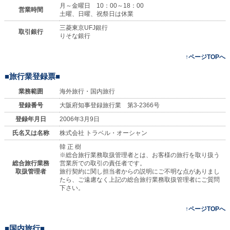
月～金曜日 10：00～18：00
営業時間
土曜、日曜、祝祭日は休業
三菱東京UFJ銀行
取引銀行
りそな銀行
↑ページTOPへ
■旅行業登録票■
業務範囲
海外旅行・国内旅行
登録番号
大阪府知事登録旅行業 第3-2366号
登録年月日
2006年3月9日
氏名又は名称
株式会社 トラベル・オーシャン
韓 正 樹
※総合旅行業務取扱管理者とは、お客様の旅行を取り扱う
総合旅行業務
営業所での取引の責任者です。
取扱管理者
旅行契約に関し担当者からの説明にご不明な点がありまし
たら、ご遠慮なく上記の総合旅行業務取扱管理者にご質問
下さい。
↑ページTOPへ
■国内旅行■