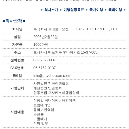
＞
회사소개
＞
여행업등록표
＞
국내여행
＞
해외여행
＞
■회사소개■
회사명
주식회사 트래블・오션 TRAVEL OCEAN CO., LTD
설립
2006년2월22일
자본금
1000만엔
주소
오사카시 덴노지구 후나하시초 15-37-605
전화번호
06-6762-0037
FAX번호
06-6762-0137
E메일
info@travel-ocean.com
사단법인 전국여행협회
가맹단체
재단법인 입관협회
협동조합 오사카부여행업협회
여행업 국내여행／해외여행
보험대리업
통역／번역업
사업내용
금권숍
고물매매
기타 업무