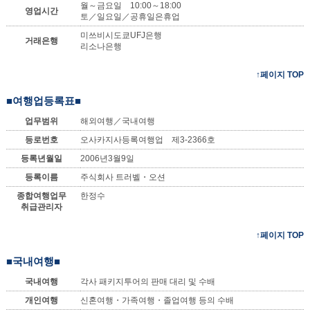
월～금요일 10:00～18:00
영업시간
토／일요일／공휴일은휴업
미쓰비시도쿄UFJ은행
거래은행
리소나은행
↑페이지 TOP
■여행업등록표■
업무범위
해외여행／국내여행
등로번호
오사카지사등록여행업 제3-2366호
등록년월일
2006년3월9일
등록이름
주식회사 트러벨・오션
종합여행업무
한정수
취급관리자
↑페이지 TOP
■국내여행■
국내여행
각사 패키지투어의 판매 대리 및 수배
개인여행
신혼여행・가족여행・졸업여행 등의 수배