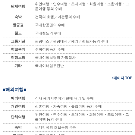
위안여행・연수여행・초대여행・회원여행・조합여행・그
단체여행
룹여행 등의 수배
숙박
전국의 호텥／여관등의 수배
항공권
국내항공권의 수배
철도
국내철도의 수배
교통기관
관광버스／관광태시／페리／렌트카등의 수배
학교관계
수학여행등의 수배
여행보험
국내여행보험의 가입절차
기타
국내여해업무전반
↑페이지 TOP
■해외여행■
해외여행
각사 패키지투어의 판매 대리 및 수배
개인여행
신혼여행・가족여행・졸업여행 등의 수배
위안여행・연수여행・초대여행・회원여행・조합여행・그
단체여행
룹여행 등의 수배
숙박
세계각국의 호텥등의 수배