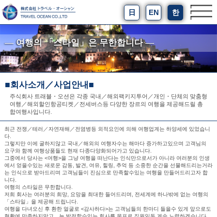
日
EN
한
― 여행의 「스타일」은 무한합니다 ―
■회사소개／사업안내■
주식회사 트래블・오션은 각종 국내／해외팩키지투어／개인・단체의 맞춤형
여행／해외할인항공티켓／전세버스등 다양한 장르의 여행을 제공해드릴 총
합여행사입니다.
최근 전쟁／테러／자연재해／전염병등 외적요인에 의해 여행업계는 하양세에 있었습니
다.
그렇지만 이에 굴하지않고 국내／해외의 여행자수는 해마다 증가하고있으며 고객님의
요구와 함께 여행상품들도 현재 다종다양화되어가고 있습니다.
그중에서 당사는 <여행>을 그냥 여행을 떠난다는 인식만으로서가 아니라 여러분의 인생
에서 얻을수있는 새로운 감동, 발견, 여유, 힐링, 추억 등 소중한 순간을 선물해드리는거라
는 인식으로 받아드리며 고객님들이 진심으로 만족할수있는 여행을 만들어드리고자 합
니다.
여행의 스타일은 무한합니다.
저희 회사는 여러분의 희망, 요망을 최대한 들어드리며, 전세계에 하나밖에 없는 여행의
「스타일」을 제공해 드립니다.
여행을 다녀오신 후 환한 얼굴로 <감사하다>는 고객님들의 한마디 들을수 있게 앞으로도
현황에 만족하지말고 늘 발전할수있는 회사를 목표로 직원일동 계속 노력하겠습니다.